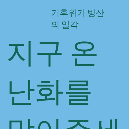
기후위기 빙산
의 일각
지구 온
난화를