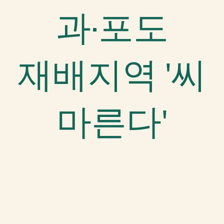
과·포도
재배지역 '씨
마른다'