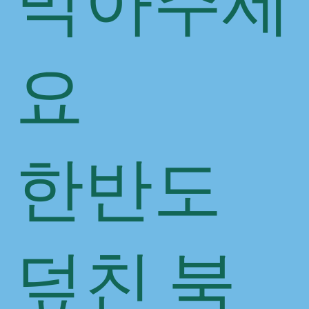
막아주세
요
한반도
덮친 북